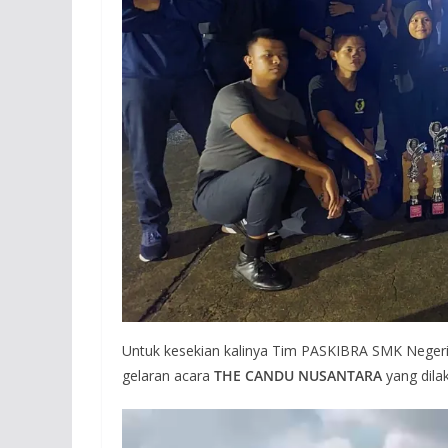
Untuk kesekian kalinya Tim PASKIBRA SMK Negeri 29
gelaran acara
THE CANDU NUSANTARA
yang dil