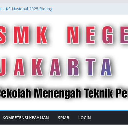
li LKS Nasional 2025 Bidang
Conditioning
29 Jakarta Edisi Pertama
p Berlaga Pada International Creative
PC) di Korea Selatan!
29 Jakarta dengan Konsep “Urban
a Kelas XI dan XII SMKN 29 Jakarta
n Ajaran 2025/2026
KOMPETENSI KEAHLIAN
SPMB
LOGIN