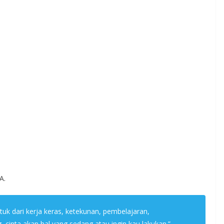
A.
tuk dari kerja keras, ketekunan, pembelajaran,
 cinta akan hal yang sedang atau ingin kau lakukan.”