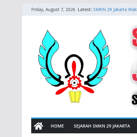
Skip
Latest:
SMKN 29 Jakarta Waki
Friday, August 7, 2026
to
Refrigeration and Air 
Majalah Digital SMKN 
content
Auralia Nur Rahma Sia
Papers Conference (IC
Urban Farming SMKN 
Sustainable Edu”
Informasi Mutasi Sisw
Semester Ganjil Tahu
HOME
SEJARAH SMKN 29 JAKARTA